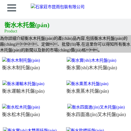
衡水木托盤(pán)
Product
為你詳細介紹衡水木托盤(pán)的產(chǎn)品內容,包括衡水木托盤(pán)的
廠(chǎng)、定做、批發(fā)等,在這里你可以得知所有衡水
木托盤(pán)的新聞以及新的市場(chǎng)價(jià)格。
衡水木制托盤(pán)
衡水實(shí)木木托盤(pán)
衡水運輸木托盤(pán)
衡水熏蒸木托盤(pán)
衡水松木托盤(pán)
衡水四面進(jìn)叉木托盤(pán)