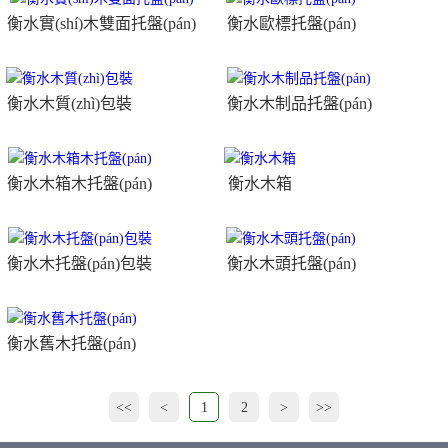
衡水實(shí)木雙面托盤(pán)
衡水歐標托盤(pán)
衡水木質(zhì)包裝
衡水木制品托盤(pán)
衡水木箱木托盤(pán)
衡水木箱
衡水木托盤(pán)包裝
衡水木頭托盤(pán)
衡水舊木托盤(pán)
<<
<
1
2
>
>>